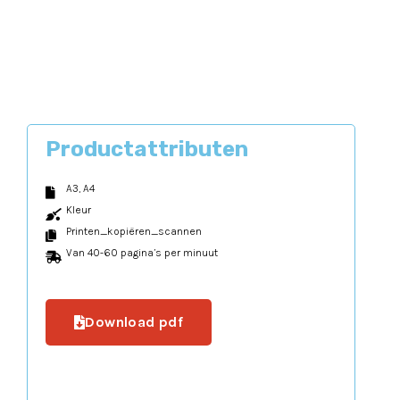
Productattributen
A3, A4
Kleur
Printen_kopiëren_scannen
Van 40-60 pagina’s per minuut
Download pdf